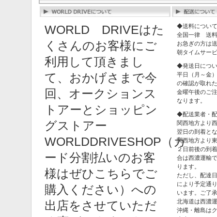
◆送料につい
WORLD DRIVEはた
全国一律 送
くさんのお客様にご
お急ぎの方は送
朝タイムサー
利用して頂きまし
◆発送日につ
て、おかげさまで今
平日（月～金）
の確認が取れ
回、オークションス
金曜午後のご
なります。
トアーとショッピン
◆配送業者・
グストアー
関西地方より
翌日の到着と
WORLDDRIVESHOP（カ
関西地方より
２日前後の到
ード分割払いのお客
合は西濃運輸
ります。
様はぜひこちらでご
ただし、配達
により予定通
購入ください）への
います。ご了
北海道は西濃
出店をさせていただ
沖縄・離島は