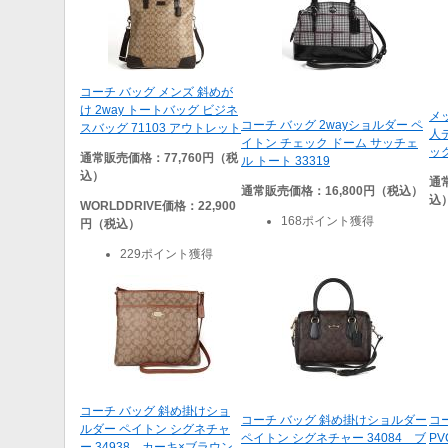
コーチ バッグ メンズ 斜めが
け 2way トートバッグ ビジネ
メッ
コーチ バッグ 2wayショルダー ペ
スバッグ 71103 アウトレット
人
イトン チェック ドーム サッチェ
ッ
通常販売価格：77,760円（税
ル トート 33319
込）
通
通常販売価格：16,800円（税込）
込
WORLDDRIVE
価格：22,900
168ポイント獲得
円（税込）
229ポイント獲得
コーチ バッグ 斜め掛けショ
コーチ バッグ 斜め掛けショルダー
コ
ルダー ペイトン シグネチャ
ペイトン シグネチャー 34084 ブ
P
ー 34938 カーキ×ブラウン