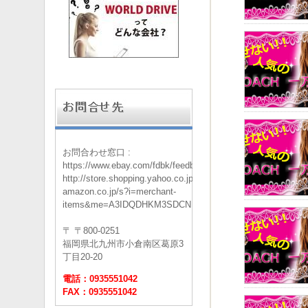
お問合わせ窓口 :
https://www.ebay.com/fdbk/feedback_profile/worlddrive
http://store.shopping.yahoo.co.jp/worlddrive/info.html
amazon.co.jp/s?i=merchant-
items&me=A3IDQDHKM3SDCN
〒 〒800-0251
福岡県北九州市小倉南区葛原3
丁目20-20
電話：0935551042
FAX：0935551042