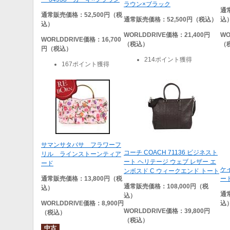
ラウン×ブラック
通
通常販売価格：52,500円（税
通常販売価格：52,500円（税込）
込
込）
WORLDDRIVE
価格：21,400円
WO
WORLDDRIVE
価格：16,700
（税込）
（
円（税込）
214ポイント獲得
167ポイント獲得
サマンサタバサ フラワーフ
コーチ COACH 71136 ビジネスト
リル ラインストーンティア
ート ヘリテージ ウェブ レザー エ
ード
ケイ
ンボスド C ウィークエンド トート
通常販売価格：13,800円（税
ート
通常販売価格：108,000円（税
込）
通
込）
WORLDDRIVE
価格：8,900円
込
WORLDDRIVE
価格：39,800円
（税込）
（税込）
中古