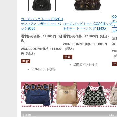
C
コーチ バッグ トート COACH
デ
サフィアノ レザー トート バ
コーチ バッグ トート COACH シグ
ワ
ッグ 9636
ネチャー トート バッグ 11435
12
通常販売価格：19,800円（税
通常販売価格：24,800円（税込）
通
込）
込
WORLDDRIVE
価格：13,800円
WORLDDRIVE
価格：11,900
（税込）
WO
円（税込）
（
中古
中古
中
138ポイント獲得
119ポイント獲得