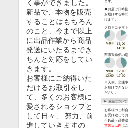
く事ができました。
ます。
◆お届け日時
新品で、本物を販売
お届けする時
けます。
することはもちろん
クロネコヤマ
のこと、今まで以上
に出品作業から商品
発送にいたるまでき
西濃運輸便の
ちんと対応をしてい
きます。
お客様にご納得いた
※天候、交通
だけるお取引をし
お届けできない
ださい。
て、多くのお客様に
愛されるショップと
お客様のご都
して日々、 努力、前
お受け致して
不良品・品番
進していきますの
営業日以内
に