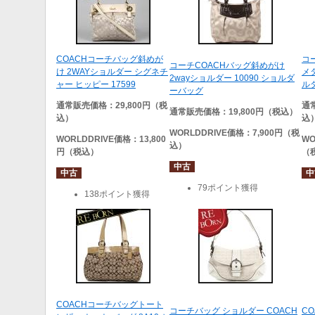
COACHコーチバッグ斜めが
コー
コーチCOACHバッグ斜めがけ
け 2WAYショルダー シグネチ
メ
2wayショルダー 10090 ショルダ
ャー ヒッピー 17599
ルダ
ーバッグ
通常販売価格：29,800円（税
通
通常販売価格：19,800円（税込）
込）
込
WORLDDRIVE
価格：7,900円（税
WORLDDRIVE
価格：13,800
WO
込）
円（税込）
（
中古
中古
中
79ポイント獲得
138ポイント獲得
COACHコーチバッグトート
コーチバッグ ショルダー COACH
C